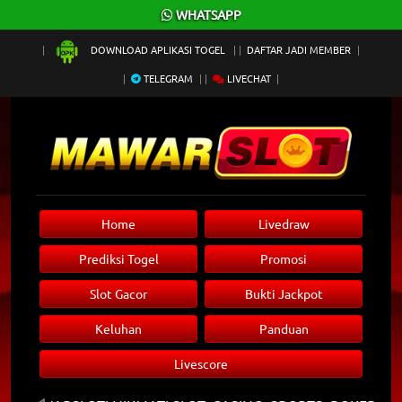
×
WHATSAPP
DOWNLOAD APLIKASI TOGEL
DAFTAR JADI MEMBER
TELEGRAM
LIVECHAT
Home
Livedraw
Prediksi Togel
Promosi
Slot Gacor
Bukti Jackpot
Keluhan
Panduan
Livescore