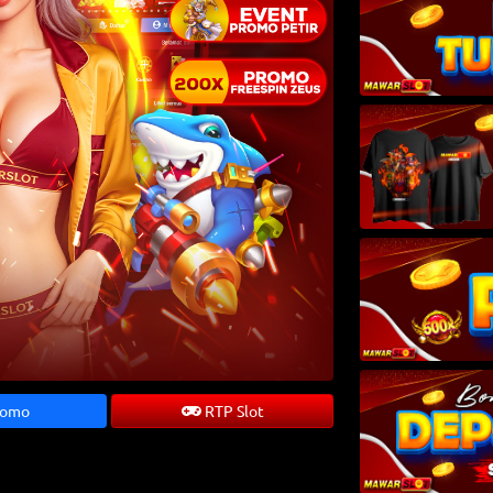
omo
RTP Slot