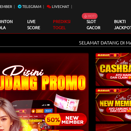
MEMBER
TELEGRAM
LIVECHAT
HOT!
ONTON
LIVE
PREDIKSI
SLOT
BUKTI
OLA
SCORE
TOGEL
GACOR
JACKPO
SELAMAT DATANG DI MAWARS