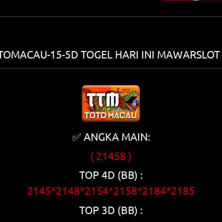
OTOMACAU-15-5D TOGEL HARI INI MAWARSLOT 
✅ ANGKA MAIN:
( 21458 )
TOP 4D (BB) :
2145*2148*2154*2158*2184*2185
TOP 3D (BB) :