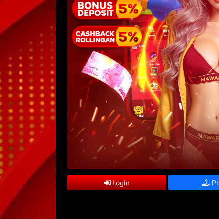
Login
Pr