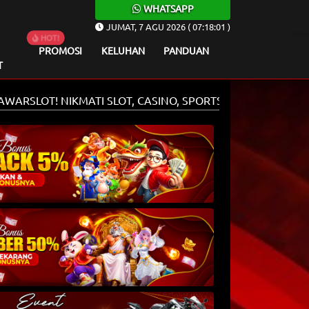
WHATSAPP
JUMAT
, 7 AGU 2026
(
07
:
18
:
02
)
HOT!
PROMOSI
KELUHAN
PANDUAN
T
LOT! NIKMATI SLOT, CASINO, SPORTS, POKER, LOTTO & L