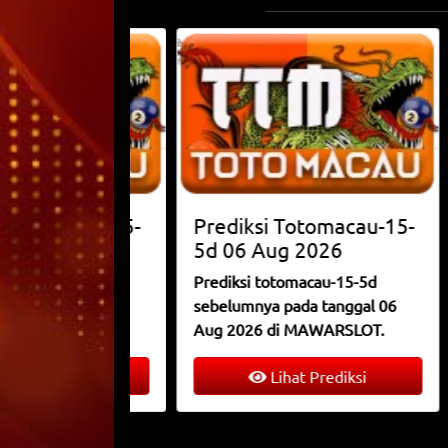
macau-15-
Prediksi
Totomacau-15-
Pr
026
5d
06 Aug 2026
5d
au-15-5d
Prediksi totomacau-15-5d
Pre
tanggal 07
sebelumnya pada tanggal 06
seb
WARSLOT.
Aug 2026 di MAWARSLOT.
Aug
rediksi
Lihat Prediksi