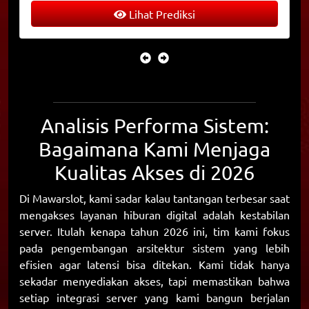
Lihat Prediksi
Analisis Performa Sistem:
Bagaimana Kami Menjaga
Kualitas Akses di 2026
Di Mawarslot, kami sadar kalau tantangan terbesar saat
mengakses layanan hiburan digital adalah kestabilan
server. Itulah kenapa tahun 2026 ini, tim kami fokus
pada pengembangan arsitektur sistem yang lebih
efisien agar latensi bisa ditekan. Kami tidak hanya
sekadar menyediakan akses, tapi memastikan bahwa
setiap integrasi server yang kami bangun berjalan