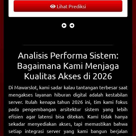
Lihat Prediksi
Analisis Performa Sistem:
Bagaimana Kami Menjaga
Kualitas Akses di 2026
Di Mawarslot, kami sadar kalau tantangan terbesar saat
mengakses layanan hiburan digital adalah kestabilan
server. Itulah kenapa tahun 2026 ini, tim kami fokus
pada pengembangan arsitektur sistem yang lebih
efisien agar latensi bisa ditekan. Kami tidak hanya
sekadar menyediakan akses, tapi memastikan bahwa
setiap integrasi server yang kami bangun berjalan