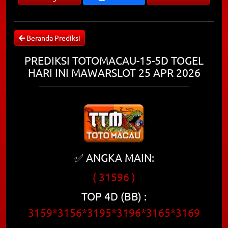
Beranda Prediksi
PREDIKSI TOTOMACAU-15-5D TOGEL
HARI INI MAWARSLOT 25 APR 2026
✅ ANGKA MAIN:
( 31596 )
TOP 4D (BB) :
3159*3156*3195*3196*3165*3169