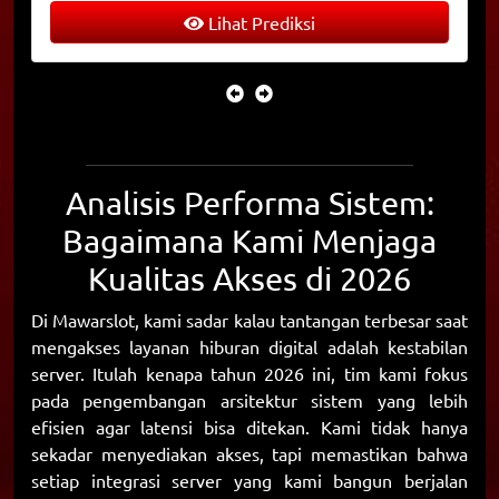
Lihat Prediksi
Analisis Performa Sistem:
Bagaimana Kami Menjaga
Kualitas Akses di 2026
Di Mawarslot, kami sadar kalau tantangan terbesar saat
mengakses layanan hiburan digital adalah kestabilan
server. Itulah kenapa tahun 2026 ini, tim kami fokus
pada pengembangan arsitektur sistem yang lebih
efisien agar latensi bisa ditekan. Kami tidak hanya
sekadar menyediakan akses, tapi memastikan bahwa
setiap integrasi server yang kami bangun berjalan