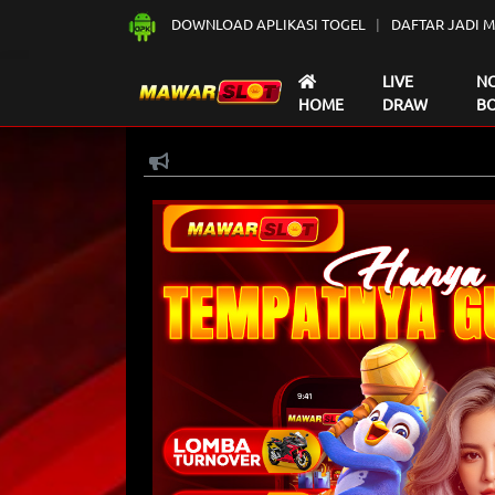
DOWNLOAD APLIKASI TOGEL
DAFTAR JADI 
LIVE
N
HOME
DRAW
B