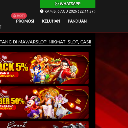
WHATSAPP
KAMIS
, 6 AGU 2026
(
22
:
11
:
38
)
HOT!
PROMOSI
KELUHAN
PANDUAN
T
DI MAWARSLOT! NIKMATI SLOT, CASINO, SPORTS, POKER, 