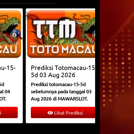
5-
Prediksi
Totomacau-15-
Prediksi
To
5d
03 Aug 2026
5d
02 Aug
Prediksi totomacau-15-5d
Prediksi toto
4
sebelumnya pada tanggal 03
sebelumnya pa
Aug 2026 di MAWARSLOT.
Aug 2026 di
Lihat Prediksi
Liha