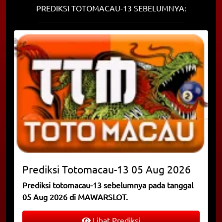
PREDIKSI TOTOMACAU-13 SEBELUMNYA:
Prediksi
Totomacau-13
05 Aug 2026
Prediksi totomacau-13 sebelumnya pada tanggal
05 Aug 2026 di MAWARSLOT.
Lihat Prediksi