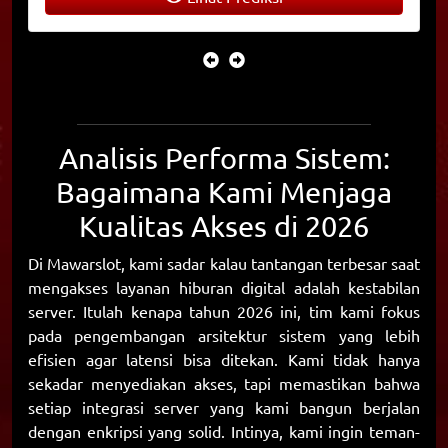
Analisis Performa Sistem:
Bagaimana Kami Menjaga
Kualitas Akses di 2026
Di Mawarslot, kami sadar kalau tantangan terbesar saat
mengakses layanan hiburan digital adalah kestabilan
server. Itulah kenapa tahun 2026 ini, tim kami fokus
pada pengembangan arsitektur sistem yang lebih
efisien agar latensi bisa ditekan. Kami tidak hanya
sekadar menyediakan akses, tapi memastikan bahwa
setiap integrasi server yang kami bangun berjalan
dengan enkripsi yang solid. Intinya, kami ingin teman-