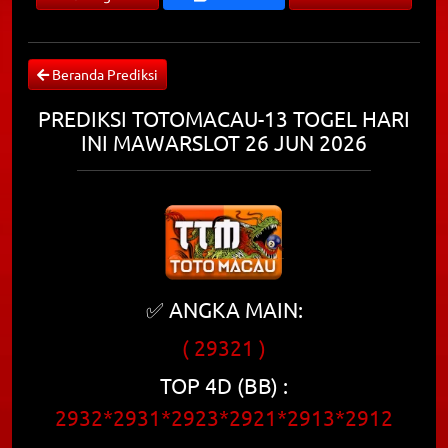
Beranda Prediksi
PREDIKSI TOTOMACAU-13 TOGEL HARI
INI MAWARSLOT 26 JUN 2026
✅ ANGKA MAIN:
( 29321 )
TOP 4D (BB) :
2932*2931*2923*2921*2913*2912