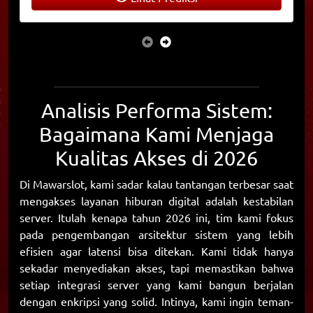
Analisis Performa Sistem:
Bagaimana Kami Menjaga
Kualitas Akses di 2026
Di Mawarslot, kami sadar kalau tantangan terbesar saat
mengakses layanan hiburan digital adalah kestabilan
server. Itulah kenapa tahun 2026 ini, tim kami fokus
pada pengembangan arsitektur sistem yang lebih
efisien agar latensi bisa ditekan. Kami tidak hanya
sekadar menyediakan akses, tapi memastikan bahwa
setiap integrasi server yang kami bangun berjalan
dengan enkripsi yang solid. Intinya, kami ingin teman-