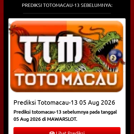
PREDIKSI TOTOMACAU-13 SEBELUMNYA:
Prediksi
Totomacau-13
05 Aug 2026
Prediksi totomacau-13 sebelumnya pada tanggal
05 Aug 2026 di MAWARSLOT.
Lihat Prediksi