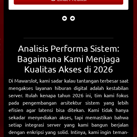
Analisis Performa Sistem:
Bagaimana Kami Menjaga
Kualitas Akses di 2026
Di Mawarslot, kami sadar kalau tantangan terbesar saat
mengakses layanan hiburan digital adalah kestabilan
server. Itulah kenapa tahun 2026 ini, tim kami fokus
pada pengembangan arsitektur sistem yang lebih
efisien agar latensi bisa ditekan. Kami tidak hanya
sekadar menyediakan akses, tapi memastikan bahwa
setiap integrasi server yang kami bangun berjalan
dengan enkripsi yang solid. Intinya, kami ingin teman-