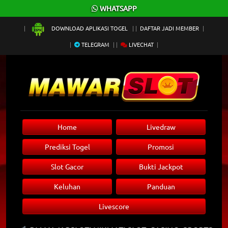
×
WHATSAPP
DOWNLOAD APLIKASI TOGEL
DAFTAR JADI MEMBER
TELEGRAM
LIVECHAT
Home
Livedraw
Prediksi Togel
Promosi
Slot Gacor
Bukti Jackpot
Keluhan
Panduan
Livescore