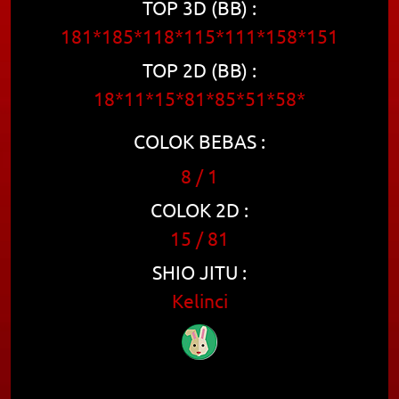
TOP 3D (BB) :
181*185*118*115*111*158*151
TOP 2D (BB) :
18*11*15*81*85*51*58*
COLOK BEBAS :
8 / 1
COLOK 2D :
15 / 81
SHIO JITU :
Kelinci