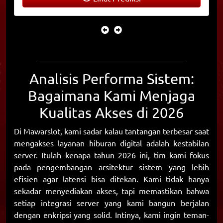
Analisis Performa Sistem:
Bagaimana Kami Menjaga
Kualitas Akses di 2026
Di Mawarslot, kami sadar kalau tantangan terbesar saat
mengakses layanan hiburan digital adalah kestabilan
server. Itulah kenapa tahun 2026 ini, tim kami fokus
pada pengembangan arsitektur sistem yang lebih
efisien agar latensi bisa ditekan. Kami tidak hanya
sekadar menyediakan akses, tapi memastikan bahwa
setiap integrasi server yang kami bangun berjalan
dengan enkripsi yang solid. Intinya, kami ingin teman-