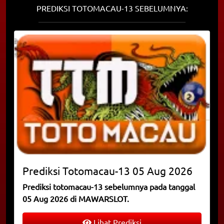
PREDIKSI TOTOMACAU-13 SEBELUMNYA:
Prediksi
Totomacau-13
05 Aug 2026
Prediksi totomacau-13 sebelumnya pada tanggal
05 Aug 2026 di MAWARSLOT.
Lihat Prediksi