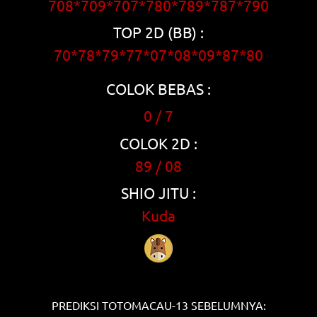
708*709*707*780*789*787*790
TOP 2D (BB) :
70*78*79*77*07*08*09*87*80
COLOK BEBAS :
0 / 7
COLOK 2D :
89 / 08
SHIO JITU :
Kuda
PREDIKSI TOTOMACAU-13 SEBELUMNYA: