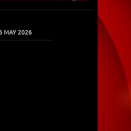
6 MAY 2026