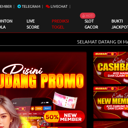
MEMBER
TELEGRAM
LIVECHAT
HOT!
ONTON
LIVE
PREDIKSI
SLOT
BUKTI
OLA
SCORE
TOGEL
GACOR
JACKPO
SELAMAT DATANG DI MAWARS