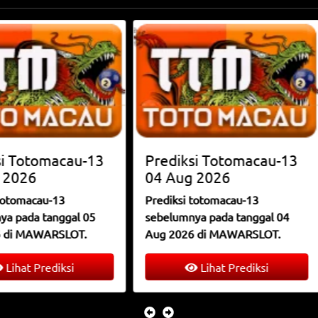
ediksi
Totomacau-13
Prediksi
Totomacau-
 Aug 2026
03 Aug 2026
diksi totomacau-13
Prediksi totomacau-13
elumnya pada tanggal 04
sebelumnya pada tanggal 0
 2026 di MAWARSLOT.
Aug 2026 di MAWARSLOT.
Lihat Prediksi
Lihat Prediksi