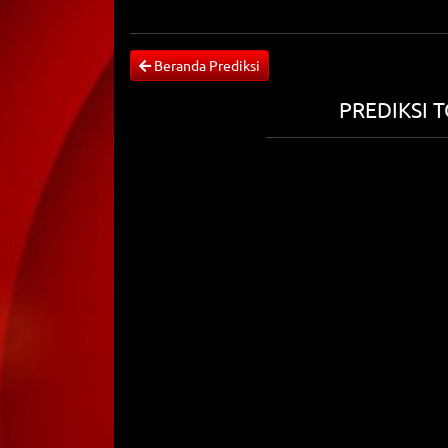
Beranda Prediksi
PREDIKSI 