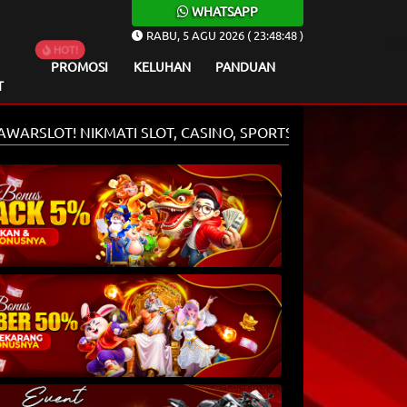
WHATSAPP
RABU
, 5 AGU 2026
(
23
:
48
:
49
)
HOT!
PROMOSI
KELUHAN
PANDUAN
T
LOT! NIKMATI SLOT, CASINO, SPORTS, POKER, LOTTO & L