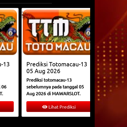
13
Prediksi
Totomacau-13
Prediksi
To
05 Aug 2026
04 Aug 20
Prediksi totomacau-13
Prediksi toto
6
sebelumnya pada tanggal 05
sebelumnya pa
Aug 2026 di MAWARSLOT.
Aug 2026 di
Lihat Prediksi
Liha