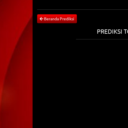
Beranda Prediksi
PREDIKSI 