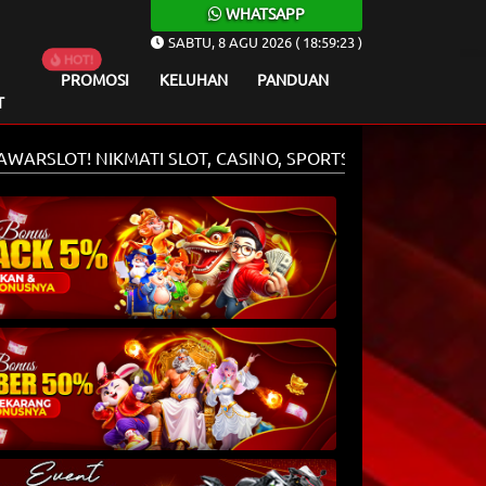
WHATSAPP
SABTU
, 8 AGU 2026
(
18
:
59
:
24
)
HOT!
PROMOSI
KELUHAN
PANDUAN
T
LOT! NIKMATI SLOT, CASINO, SPORTS, POKER, LOTTO & L