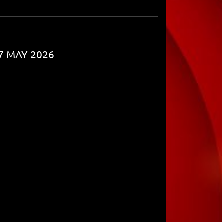
7 MAY 2026