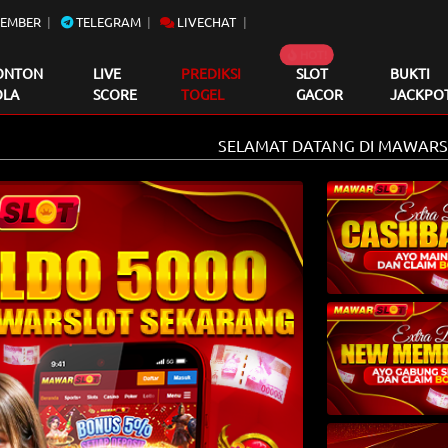
MEMBER
TELEGRAM
LIVECHAT
HOT!
ONTON
LIVE
PREDIKSI
SLOT
BUKTI
OLA
SCORE
TOGEL
GACOR
JACKPO
SELAMAT DATANG DI MAWARSLOT! N