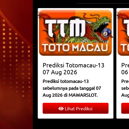
macau-13
Prediksi
Totomacau-13
Pr
07 Aug 2026
06
au-13
Prediksi totomacau-13
Pre
tanggal 08
sebelumnya pada tanggal 07
seb
WARSLOT.
Aug 2026 di MAWARSLOT.
Aug
rediksi
Lihat Prediksi