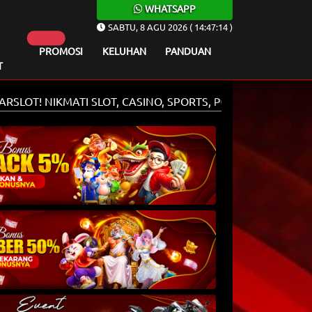
WHATSAPP
SABTU
, 8 AGU 2026
(
14
:
47
:
15
)
HOT!
PROMOSI
KELUHAN
PANDUAN
T
T! NIKMATI SLOT, CASINO, SPORTS, POKER, LOTTO & LAIN