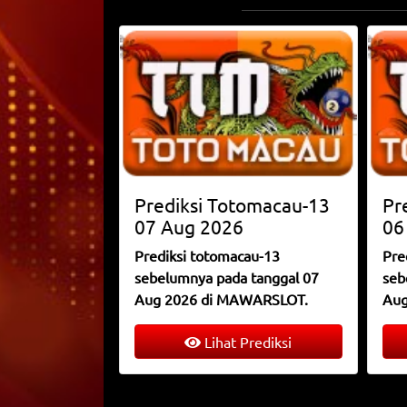
macau-13
Prediksi
Totomacau-13
Pr
07 Aug 2026
06
au-13
Prediksi totomacau-13
Pre
tanggal 08
sebelumnya pada tanggal 07
seb
WARSLOT.
Aug 2026 di MAWARSLOT.
Aug
rediksi
Lihat Prediksi