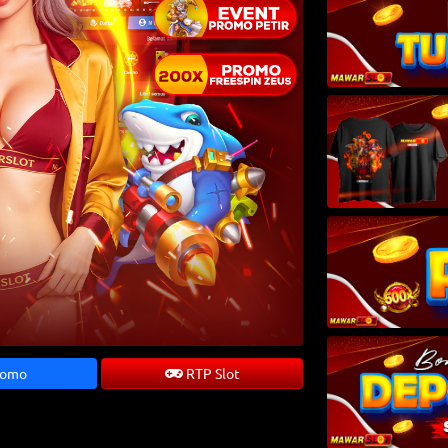
omo
RTP Slot