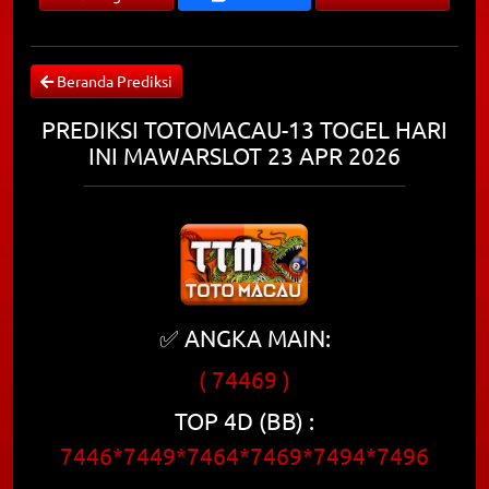
Beranda Prediksi
PREDIKSI TOTOMACAU-13 TOGEL HARI
INI MAWARSLOT 23 APR 2026
✅ ANGKA MAIN:
( 74469 )
TOP 4D (BB) :
7446*7449*7464*7469*7494*7496