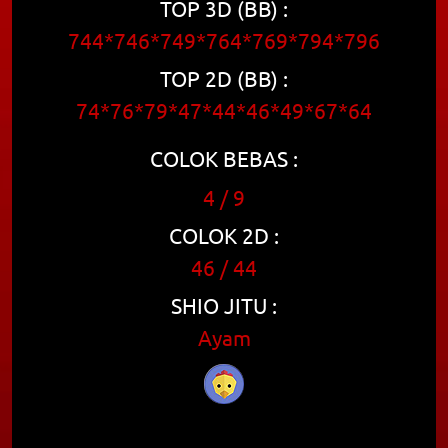
TOP 3D (BB) :
744*746*749*764*769*794*796
TOP 2D (BB) :
74*76*79*47*44*46*49*67*64
COLOK BEBAS :
4 / 9
COLOK 2D :
46 / 44
SHIO JITU :
Ayam