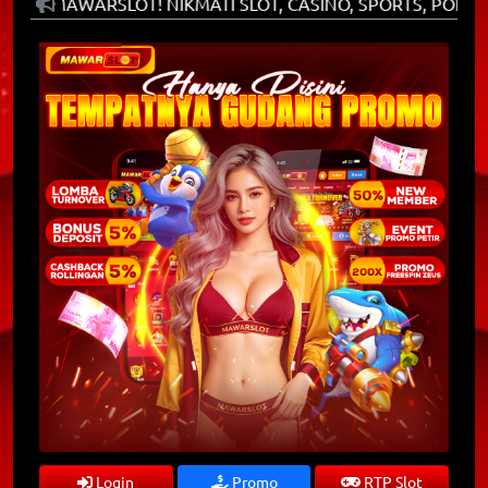
 DI MAWARSLOT! NIKMATI SLOT, CASINO, SPORTS, POKER,
Login
Promo
RTP Slot