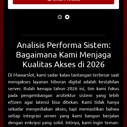
Analisis Performa Sistem:
Bagaimana Kami Menjaga
Kualitas Akses di 2026
Di Mawarslot, kami sadar kalau tantangan terbesar saat
mengakses layanan hiburan digital adalah kestabilan
server. Itulah kenapa tahun 2026 ini, tim kami fokus
pada pengembangan arsitektur sistem yang lebih
efisien agar latensi bisa ditekan. Kami tidak hanya
sekadar menyediakan akses, tapi memastikan bahwa
setiap integrasi server yang kami bangun berjalan
dengan enkripsi yang solid. Intinya, kami ingin teman-