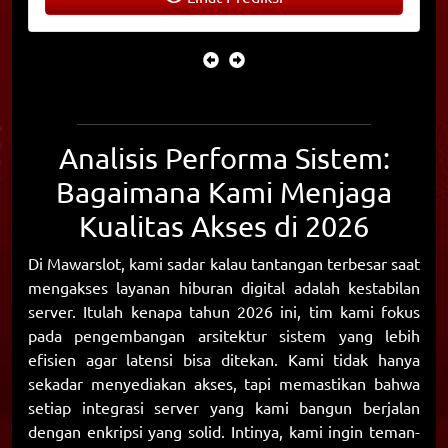
Analisis Performa Sistem:
Bagaimana Kami Menjaga
Kualitas Akses di 2026
Di Mawarslot, kami sadar kalau tantangan terbesar saat
mengakses layanan hiburan digital adalah kestabilan
server. Itulah kenapa tahun 2026 ini, tim kami fokus
pada pengembangan arsitektur sistem yang lebih
efisien agar latensi bisa ditekan. Kami tidak hanya
sekadar menyediakan akses, tapi memastikan bahwa
setiap integrasi server yang kami bangun berjalan
dengan enkripsi yang solid. Intinya, kami ingin teman-