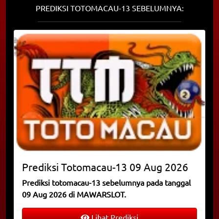
PREDIKSI TOTOMACAU-13 SEBELUMNYA:
Prediksi
Totomacau-13
09 Aug 2026
Prediksi totomacau-13 sebelumnya pada tanggal
09 Aug 2026 di MAWARSLOT.
Lihat Prediksi