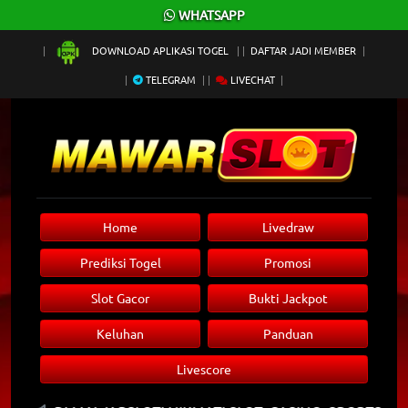
×
WHATSAPP
DOWNLOAD APLIKASI TOGEL
DAFTAR JADI MEMBER
TELEGRAM
LIVECHAT
Home
Livedraw
Prediksi Togel
Promosi
Slot Gacor
Bukti Jackpot
Keluhan
Panduan
Livescore