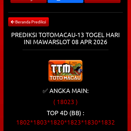
Beranda Prediksi
PREDIKSI TOTOMACAU-13 TOGEL HARI
INI MAWARSLOT 08 APR 2026
✅ ANGKA MAIN:
( 18023 )
TOP 4D (BB) :
1802*1803*1820*1823*1830*1832