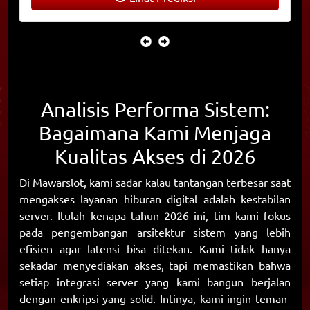
Analisis Performa Sistem:
Bagaimana Kami Menjaga
Kualitas Akses di 2026
Di Mawarslot, kami sadar kalau tantangan terbesar saat
mengakses layanan hiburan digital adalah kestabilan
server. Itulah kenapa tahun 2026 ini, tim kami fokus
pada pengembangan arsitektur sistem yang lebih
efisien agar latensi bisa ditekan. Kami tidak hanya
sekadar menyediakan akses, tapi memastikan bahwa
setiap integrasi server yang kami bangun berjalan
dengan enkripsi yang solid. Intinya, kami ingin teman-