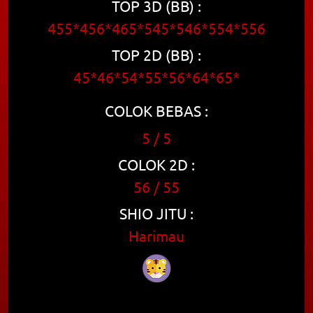
TOP 3D (BB) :
455*456*465*545*546*554*556
TOP 2D (BB) :
45*46*54*55*56*64*65*
COLOK BEBAS :
5 / 5
COLOK 2D :
56 / 55
SHIO JITU :
Harimau