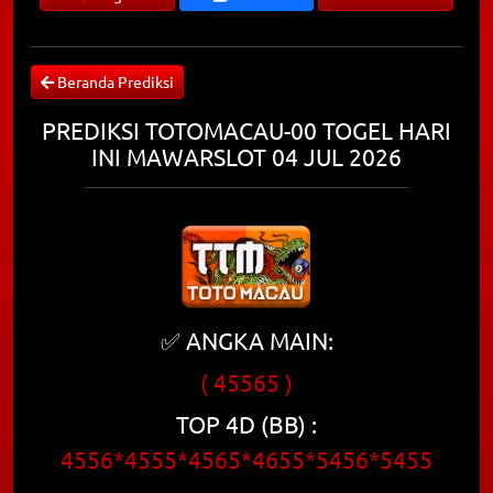
Beranda Prediksi
PREDIKSI TOTOMACAU-00 TOGEL HARI
INI MAWARSLOT 04 JUL 2026
✅ ANGKA MAIN:
( 45565 )
TOP 4D (BB) :
4556*4555*4565*4655*5456*5455