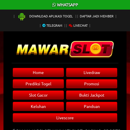
×
WHATSAPP
DOWNLOAD APLIKASI TOGEL
DAFTAR JADI MEMBER
TELEGRAM
LIVECHAT
Home
Livedraw
Prediksi Togel
Promosi
Slot Gacor
Bukti Jackpot
Keluhan
Panduan
Livescore