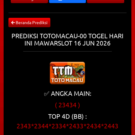
Beranda Prediksi
PREDIKSI TOTOMACAU-00 TOGEL HARI
INI MAWARSLOT 16 JUN 2026
✅ ANGKA MAIN:
( 23434 )
TOP 4D (BB) :
2343*2344*2334*2433*2434*2443