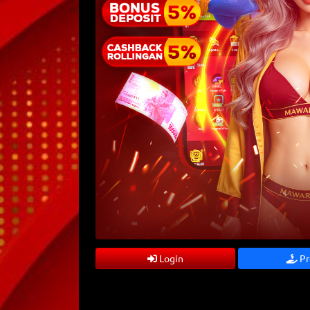
Login
Pr