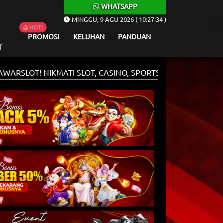
WHATSAPP
MINGGU
, 9 AGU 2026
(
10
:
27
:
35
)
HOT!
PROMOSI
KELUHAN
PANDUAN
T
LOT! NIKMATI SLOT, CASINO, SPORTS, POKER, LOTTO & LA