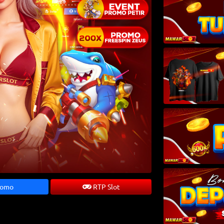
omo
RTP Slot