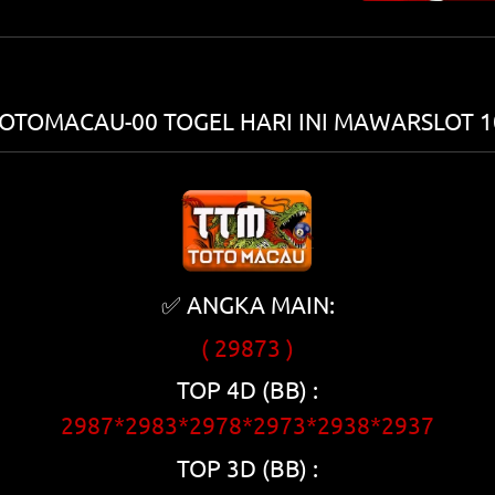
TOTOMACAU-00 TOGEL HARI INI MAWARSLOT 1
✅ ANGKA MAIN:
( 29873 )
TOP 4D (BB) :
2987*2983*2978*2973*2938*2937
TOP 3D (BB) :