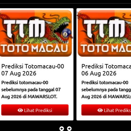
ediksi
Totomacau-00
Prediksi
Totomacau-
 Aug 2026
06 Aug 2026
diksi totomacau-00
Prediksi totomacau-00
elumnya pada tanggal 07
sebelumnya pada tanggal 0
 2026 di MAWARSLOT.
Aug 2026 di MAWARSLOT.
Lihat Prediksi
Lihat Prediksi