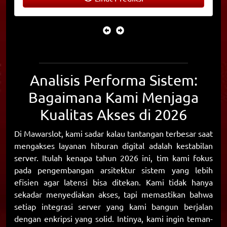
Analisis Performa Sistem:
Bagaimana Kami Menjaga
Kualitas Akses di 2026
Di Mawarslot, kami sadar kalau tantangan terbesar saat
mengakses layanan hiburan digital adalah kestabilan
server. Itulah kenapa tahun 2026 ini, tim kami fokus
pada pengembangan arsitektur sistem yang lebih
efisien agar latensi bisa ditekan. Kami tidak hanya
sekadar menyediakan akses, tapi memastikan bahwa
setiap integrasi server yang kami bangun berjalan
dengan enkripsi yang solid. Intinya, kami ingin teman-