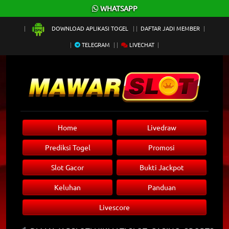
×
WHATSAPP
DOWNLOAD APLIKASI TOGEL
DAFTAR JADI MEMBER
TELEGRAM
LIVECHAT
Home
Livedraw
Prediksi Togel
Promosi
Slot Gacor
Bukti Jackpot
Keluhan
Panduan
Livescore