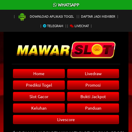
×
WHATSAPP
DOWNLOAD APLIKASI TOGEL
DAFTAR JADI MEMBER
TELEGRAM
LIVECHAT
Home
Livedraw
Prediksi Togel
Promosi
Slot Gacor
Bukti Jackpot
Keluhan
Panduan
Livescore