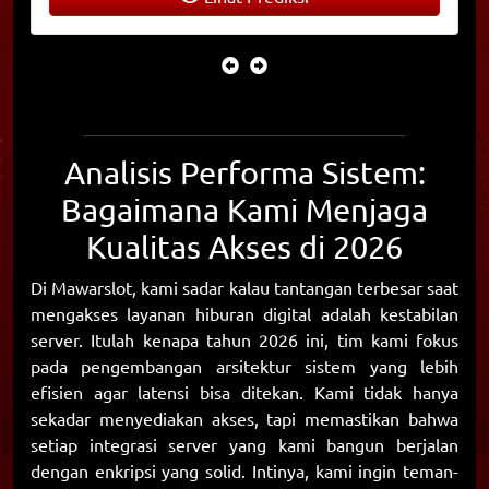
Analisis Performa Sistem:
Bagaimana Kami Menjaga
Kualitas Akses di 2026
Di Mawarslot, kami sadar kalau tantangan terbesar saat
mengakses layanan hiburan digital adalah kestabilan
server. Itulah kenapa tahun 2026 ini, tim kami fokus
pada pengembangan arsitektur sistem yang lebih
efisien agar latensi bisa ditekan. Kami tidak hanya
sekadar menyediakan akses, tapi memastikan bahwa
setiap integrasi server yang kami bangun berjalan
dengan enkripsi yang solid. Intinya, kami ingin teman-