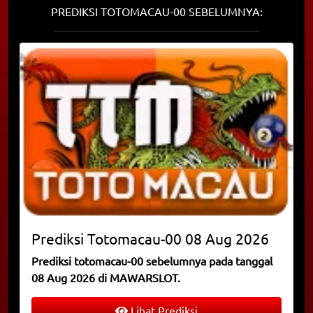
PREDIKSI TOTOMACAU-00 SEBELUMNYA:
Prediksi
Totomacau-00
08 Aug 2026
Prediksi totomacau-00 sebelumnya pada tanggal
08 Aug 2026 di MAWARSLOT.
Lihat Prediksi