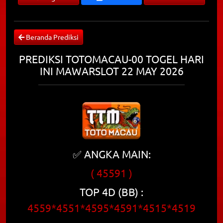
Beranda Prediksi
PREDIKSI TOTOMACAU-00 TOGEL HARI
INI MAWARSLOT 22 MAY 2026
✅ ANGKA MAIN:
( 45591 )
TOP 4D (BB) :
4559*4551*4595*4591*4515*4519