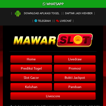
×
WHATSAPP
DOWNLOAD APLIKASI TOGEL
DAFTAR JADI MEMBER
TELEGRAM
LIVECHAT
Home
Livedraw
Prediksi Togel
Promosi
Slot Gacor
Bukti Jackpot
Keluhan
Panduan
Livescore