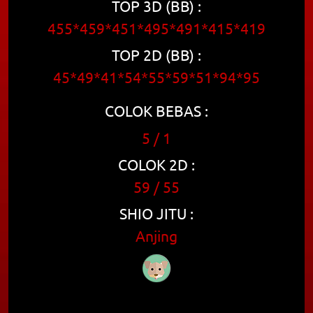
TOP 3D (BB) :
455*459*451*495*491*415*419
TOP 2D (BB) :
45*49*41*54*55*59*51*94*95
COLOK BEBAS :
5 / 1
COLOK 2D :
59 / 55
SHIO JITU :
Anjing