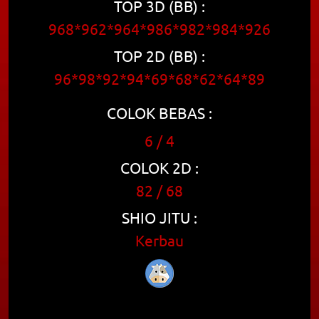
TOP 3D (BB) :
968*962*964*986*982*984*926
TOP 2D (BB) :
96*98*92*94*69*68*62*64*89
COLOK BEBAS :
6 / 4
COLOK 2D :
82 / 68
SHIO JITU :
Kerbau