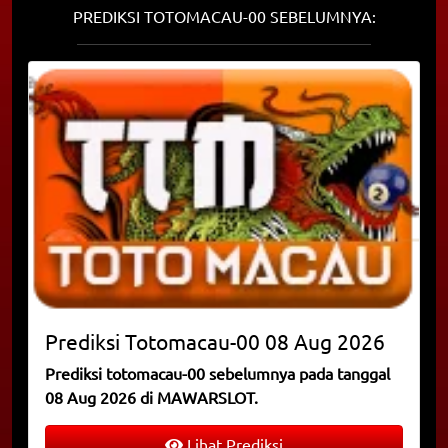
PREDIKSI TOTOMACAU-00 SEBELUMNYA:
Prediksi
Totomacau-00
08 Aug 2026
Prediksi totomacau-00 sebelumnya pada tanggal
08 Aug 2026 di MAWARSLOT.
Lihat Prediksi