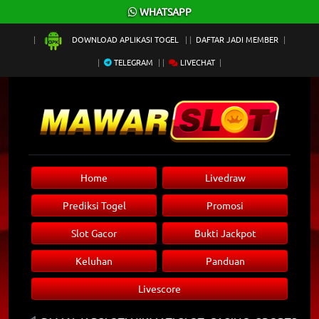
×
WHATSAPP
DOWNLOAD APLIKASI TOGEL
DAFTAR JADI MEMBER
TELEGRAM
LIVECHAT
Home
Livedraw
Prediksi Togel
Promosi
Slot Gacor
Bukti Jackpot
Keluhan
Panduan
Livescore