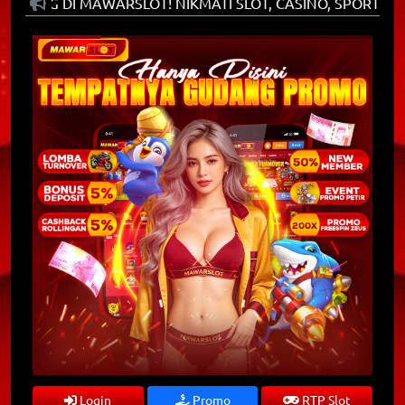
ATANG DI MAWARSLOT! NIKMATI SLOT, CASINO, SPORTS, P
Login
Promo
RTP Slot