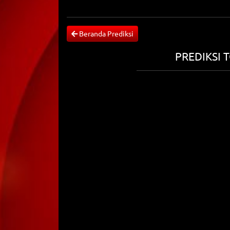
Beranda Prediksi
PREDIKSI 