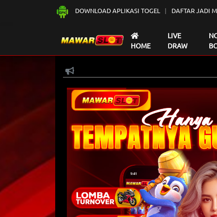
DOWNLOAD APLIKASI TOGEL
DAFTAR JADI 
LIVE
N
HOME
DRAW
B