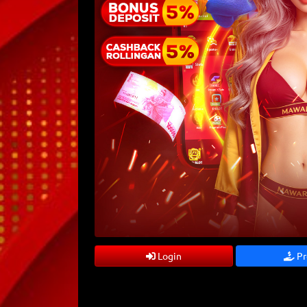
Login
Pr