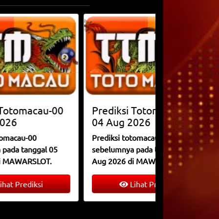
00
Prediksi
Totomacau-00
Prediksi
To
04 Aug 2026
03 Aug 20
Prediksi totomacau-00
Prediksi toto
5
sebelumnya pada tanggal 04
sebelumnya pa
Aug 2026 di MAWARSLOT.
Aug 2026 di
Lihat Prediksi
Liha