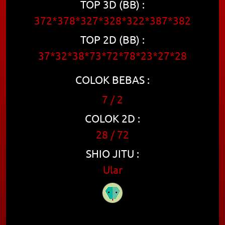
TOP 3D (BB) :
372*378*327*328*322*387*382
TOP 2D (BB) :
37*32*38*73*72*78*23*27*28
COLOK BEBAS :
7 / 2
COLOK 2D :
28 / 72
SHIO JITU :
Ular