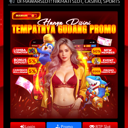
TANG DI MAWARSLOT! NIKMATI SLOT, CASINO, SPORTS, PO
Login
Promo
RTP Slot