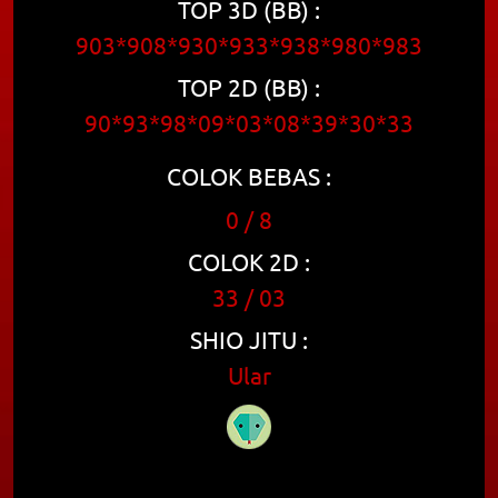
TOP 3D (BB) :
903*908*930*933*938*980*983
TOP 2D (BB) :
90*93*98*09*03*08*39*30*33
COLOK BEBAS :
0 / 8
COLOK 2D :
33 / 03
SHIO JITU :
Ular