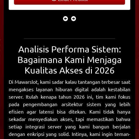
Analisis Performa Sistem:
Bagaimana Kami Menjaga
Kualitas Akses di 2026
Di Mawarslot, kami sadar kalau tantangan terbesar saat
mengakses layanan hiburan digital adalah kestabilan
server. Itulah kenapa tahun 2026 ini, tim kami fokus
pada pengembangan arsitektur sistem yang lebih
efisien agar latensi bisa ditekan. Kami tidak hanya
sekadar menyediakan akses, tapi memastikan bahwa
setiap integrasi server yang kami bangun berjalan
dengan enkripsi yang solid. Intinya, kami ingin teman-