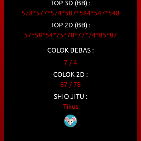
TOP 3D (BB) :
578*577*574*587*584*547*548
TOP 2D (BB) :
57*58*54*75*78*77*74*85*87
COLOK BEBAS :
7 / 4
COLOK 2D :
87 / 78
SHIO JITU :
Tikus