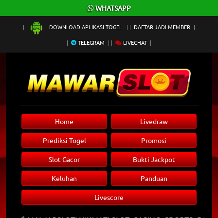
×
WHATSAPP
DOWNLOAD APLIKASI TOGEL
DAFTAR JADI MEMBER
TELEGRAM
LIVECHAT
Home
Livedraw
Prediksi Togel
Promosi
Slot Gacor
Bukti Jackpot
Keluhan
Panduan
Livescore