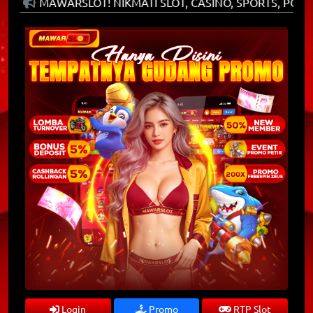
G DI MAWARSLOT! NIKMATI SLOT, CASINO, SPORTS, POKER
Login
Promo
RTP Slot