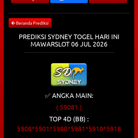
Beranda Prediksi
PREDIKSI SYDNEY TOGEL HARI INI
MAWARSLOT 06 JUL 2026
✅ ANGKA MAIN:
( 59081 )
TOP 4D (BB) :
5908*5901*5980*5981*5910*5918