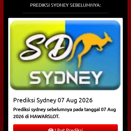
PREDIKSI SYDNEY SEBELUMNYA:
Prediksi
Sydney
07 Aug 2026
Prediksi sydney sebelumnya pada tanggal 07 Aug
2026 di MAWARSLOT.
Lihat Prediksi