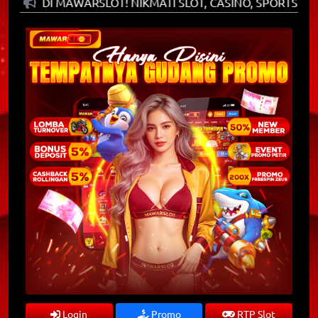
TANG DI MAWARSLOT! NIKMATI SLOT, CASINO, SPORTS, PO
Login
Promo
RTP Slot