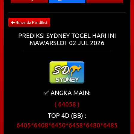
Beranda Prediksi
PREDIKSI SYDNEY TOGEL HARI INI
MAWARSLOT 02 JUL 2026
✅ ANGKA MAIN:
( 64058 )
TOP 4D (BB) :
6405*6408*6450*6458*6480*6485