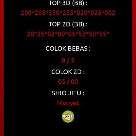
TOP 3D (BB) :
200*205*250*255*020*025*002
TOP 2D (BB) :
20*25*02*00*05*52*50*55*
COLOK BEBAS :
0 / 5
COLOK 2D :
05 / 00
SHIO JITU :
Monyet