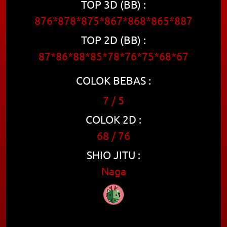
TOP 3D (BB) :
876*878*875*867*868*865*887
TOP 2D (BB) :
87*86*88*85*78*76*75*68*67
COLOK BEBAS :
7 / 5
COLOK 2D :
68 / 76
SHIO JITU :
Naga