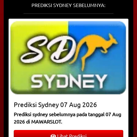
PREDIKSI SYDNEY SEBELUMNYA:
Prediksi
Sydney
07 Aug 2026
Prediksi sydney sebelumnya pada tanggal 07 Aug
2026 di MAWARSLOT.
Lihat Prediksi