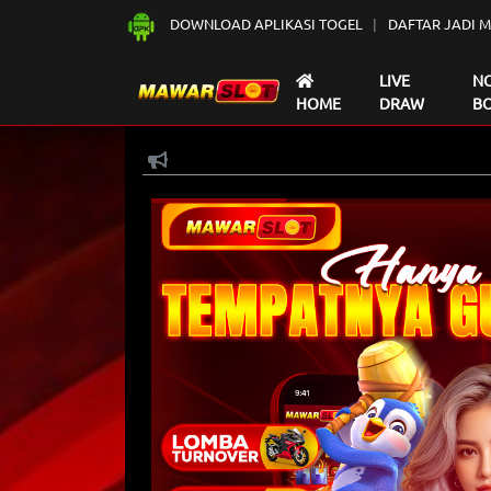
DOWNLOAD APLIKASI TOGEL
DAFTAR JADI 
LIVE
N
HOME
DRAW
B