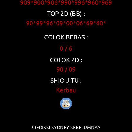
909*900*906*990*996*960*969
TOP 2D (BB) :
90*99*96*09*00*06*69*60*
COLOK BEBAS :
0 / 6
COLOK 2D :
90 / 09
SHIO JITU :
Kerbau
PREDIKSI SYDNEY SEBELUMNYA: