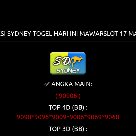
SI SYDNEY TOGEL HARI INI MAWARSLOT 17 M
✅ ANGKA MAIN:
( 90906 )
TOP 4D (BB) :
9090*9096*9009*9006*9069*9060
TOP 3D (BB) :