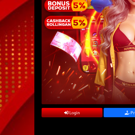
Login
Pr