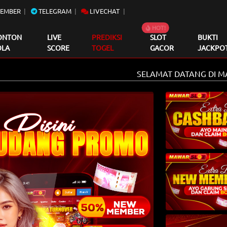
MEMBER
TELEGRAM
LIVECHAT
HOT!
ONTON
LIVE
PREDIKSI
SLOT
BUKTI
OLA
SCORE
TOGEL
GACOR
JACKPO
SELAMAT DATANG DI MAWARS