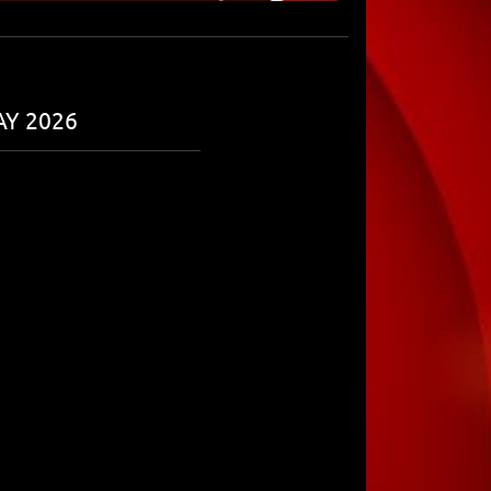
AY 2026