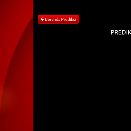
Beranda Prediksi
PREDIK