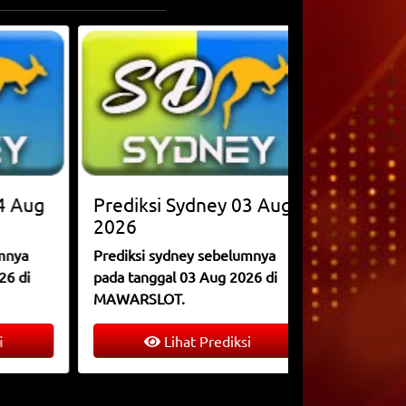
ug
Prediksi
Sydney
03 Aug
Prediksi
Sy
2026
2026
Prediksi sydney sebelumnya
Prediksi sydn
i
pada tanggal 03 Aug 2026 di
pada tanggal 
MAWARSLOT.
MAWARSLOT.
Lihat Prediksi
Liha