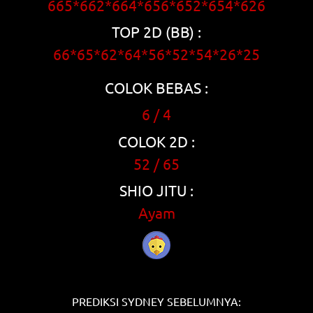
665*662*664*656*652*654*626
TOP 2D (BB) :
66*65*62*64*56*52*54*26*25
COLOK BEBAS :
6 / 4
COLOK 2D :
52 / 65
SHIO JITU :
Ayam
PREDIKSI SYDNEY SEBELUMNYA: