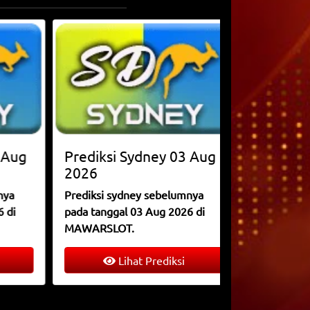
ug
Prediksi
Sydney
03 Aug
Prediksi
Sy
2026
2026
Prediksi sydney sebelumnya
Prediksi sydn
i
pada tanggal 03 Aug 2026 di
pada tanggal 
MAWARSLOT.
MAWARSLOT.
Lihat Prediksi
Liha