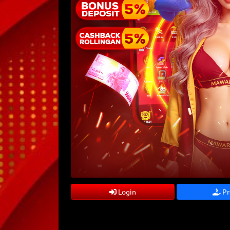
Login
Pr