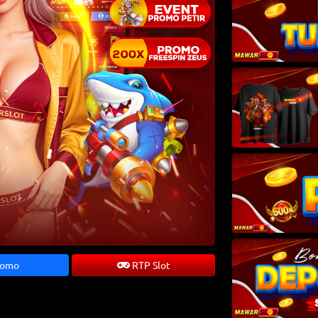
omo
RTP Slot