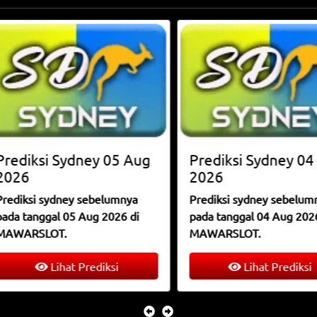
ediksi
Sydney
05 Aug
Prediksi
Sydney
04 A
26
2026
diksi sydney sebelumnya
Prediksi sydney sebelumnya
a tanggal 05 Aug 2026 di
pada tanggal 04 Aug 2026 d
WARSLOT.
MAWARSLOT.
Lihat Prediksi
Lihat Prediksi