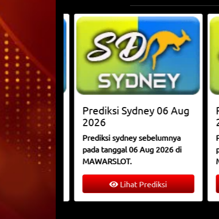
ey
07 Aug
Prediksi
Sydney
06 Aug
Pr
2026
20
sebelumnya
Prediksi sydney sebelumnya
Pre
Aug 2026 di
pada tanggal 06 Aug 2026 di
pad
MAWARSLOT.
MA
rediksi
Lihat Prediksi