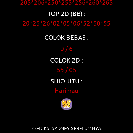
205*206*250*255*256*260*265
TOP 2D (BB) :
20*25*26*02*05*06*52*50*55
COLOK BEBAS :
0 / 6
COLOK 2D :
55 / 05
SHIO JITU :
Harimau
PREDIKSI SYDNEY SEBELUMNYA: