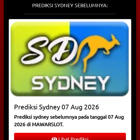
PREDIKSI SYDNEY SEBELUMNYA:
Prediksi
Sydney
07 Aug 2026
Prediksi sydney sebelumnya pada tanggal 07 Aug
2026 di MAWARSLOT.
Lihat Prediksi