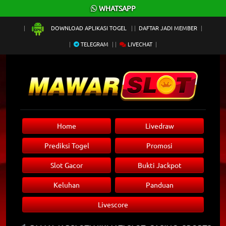
×
WHATSAPP
DOWNLOAD APLIKASI TOGEL
DAFTAR JADI MEMBER
TELEGRAM
LIVECHAT
Home
Livedraw
Prediksi Togel
Promosi
Slot Gacor
Bukti Jackpot
Keluhan
Panduan
Livescore