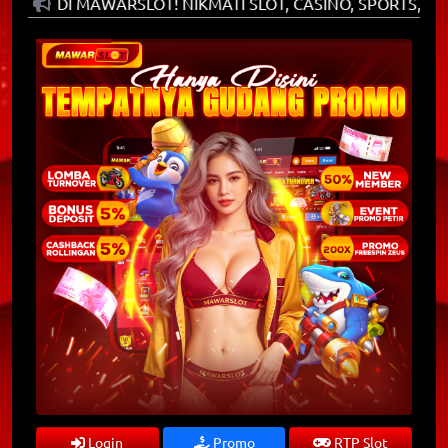
TANG DI MAWARSLOT! NIKMATI SLOT, CASINO, SPORTS, POK
Login
Promo
RTP Slot