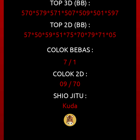
TOP 3D (BB) :
570*579*571*507*509*501*597
TOP 2D (BB) :
57*50*59*51*75*70*79*71*05
COLOK BEBAS :
7 / 1
COLOK 2D :
09 / 70
SHIO JITU :
Kuda