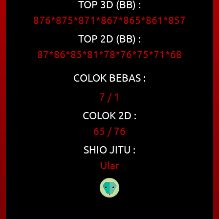
TOP 3D (BB) :
876*875*871*867*865*861*857
TOP 2D (BB) :
87*86*85*81*78*76*75*71*68
COLOK BEBAS :
7 / 1
COLOK 2D :
65 / 76
SHIO JITU :
Ular