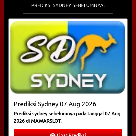
PREDIKSI SYDNEY SEBELUMNYA:
Prediksi
Sydney
07 Aug 2026
Prediksi sydney sebelumnya pada tanggal 07 Aug
2026 di MAWARSLOT.
Lihat Prediksi