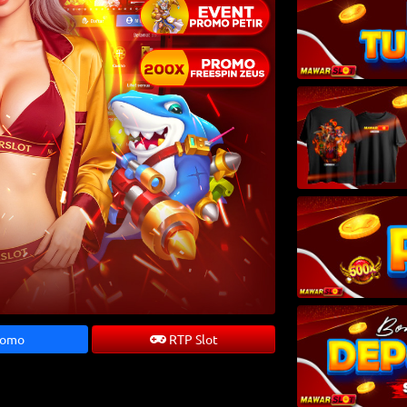
omo
RTP Slot