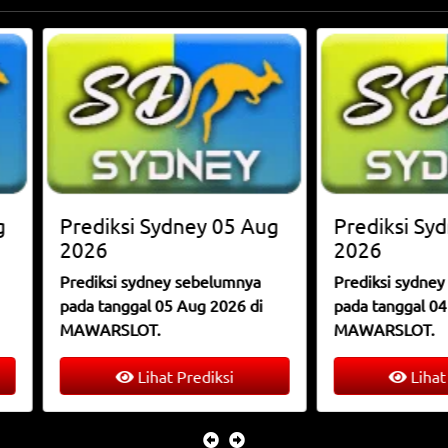
ediksi
Sydney
05 Aug
Prediksi
Sydney
04 A
26
2026
diksi sydney sebelumnya
Prediksi sydney sebelumnya
a tanggal 05 Aug 2026 di
pada tanggal 04 Aug 2026 d
WARSLOT.
MAWARSLOT.
Lihat Prediksi
Lihat Prediksi