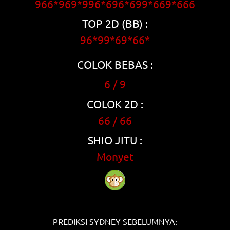
966*969*996*696*699*669*666
TOP 2D (BB) :
96*99*69*66*
COLOK BEBAS :
6 / 9
COLOK 2D :
66 / 66
SHIO JITU :
Monyet
PREDIKSI SYDNEY SEBELUMNYA: