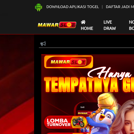
DOWNLOAD APLIKASI TOGEL
DAFTAR JADI 
LIVE
N
HOME
DRAW
B