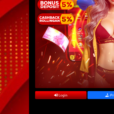
Login
Pr