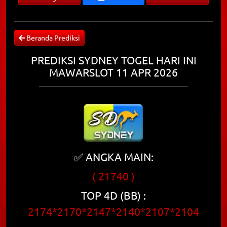
Beranda Prediksi
PREDIKSI SYDNEY TOGEL HARI INI
MAWARSLOT 11 APR 2026
✅ ANGKA MAIN:
( 21740 )
TOP 4D (BB) :
2174*2170*2147*2140*2107*2104