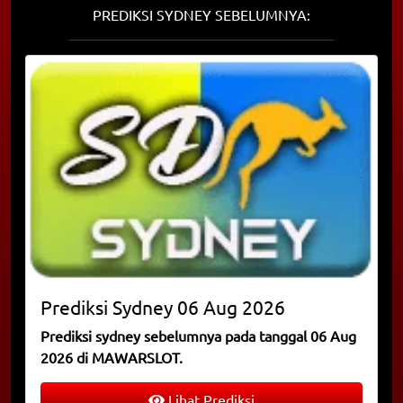
PREDIKSI SYDNEY SEBELUMNYA:
Prediksi
Sydney
06 Aug 2026
Prediksi sydney sebelumnya pada tanggal 06 Aug
2026 di MAWARSLOT.
Lihat Prediksi