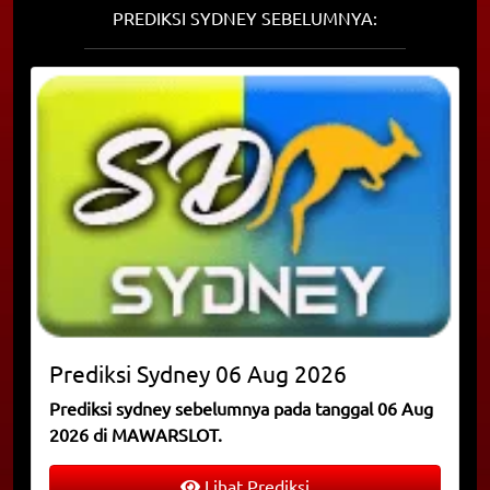
PREDIKSI SYDNEY SEBELUMNYA:
Prediksi
Sydney
06 Aug 2026
Prediksi sydney sebelumnya pada tanggal 06 Aug
2026 di MAWARSLOT.
Lihat Prediksi