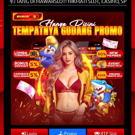
T DATANG DI MAWARSLOT! NIKMATI SLOT, CASINO, SPORTS
Login
Promo
RTP Slot