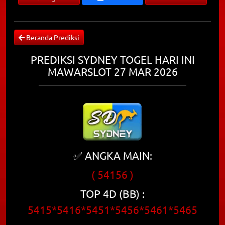
Beranda Prediksi
PREDIKSI SYDNEY TOGEL HARI INI
MAWARSLOT 27 MAR 2026
✅ ANGKA MAIN:
( 54156 )
TOP 4D (BB) :
5415*5416*5451*5456*5461*5465