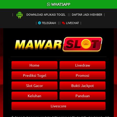
×
WHATSAPP
DOWNLOAD APLIKASI TOGEL
DAFTAR JADI MEMBER
TELEGRAM
LIVECHAT
Home
Livedraw
Prediksi Togel
Promosi
Slot Gacor
Bukti Jackpot
Keluhan
Panduan
Livescore