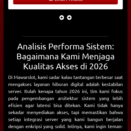
Analisis Performa Sistem:
Bagaimana Kami Menjaga
Kualitas Akses di 2026
Di Mawarslot, kami sadar kalau tantangan terbesar saat
mengakses layanan hiburan digital adalah kestabilan
server. Itulah kenapa tahun 2026 ini, tim kami fokus
pada pengembangan arsitektur sistem yang lebih
efisien agar latensi bisa ditekan. Kami tidak hanya
sekadar menyediakan akses, tapi memastikan bahwa
setiap integrasi server yang kami bangun berjalan
dengan enkripsi yang solid. Intinya, kami ingin teman-