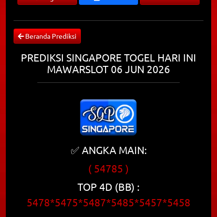
Beranda Prediksi
PREDIKSI SINGAPORE TOGEL HARI INI
MAWARSLOT 06 JUN 2026
✅ ANGKA MAIN:
( 54785 )
TOP 4D (BB) :
5478*5475*5487*5485*5457*5458