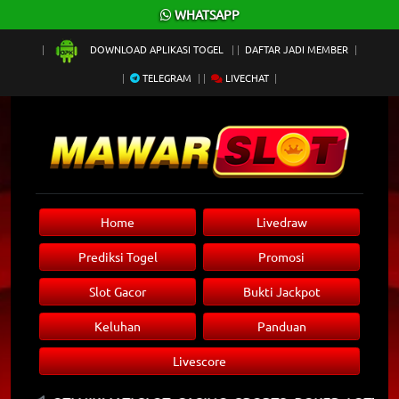
×
WHATSAPP
DOWNLOAD APLIKASI TOGEL
DAFTAR JADI MEMBER
TELEGRAM
LIVECHAT
Home
Livedraw
Prediksi Togel
Promosi
Slot Gacor
Bukti Jackpot
Keluhan
Panduan
Livescore