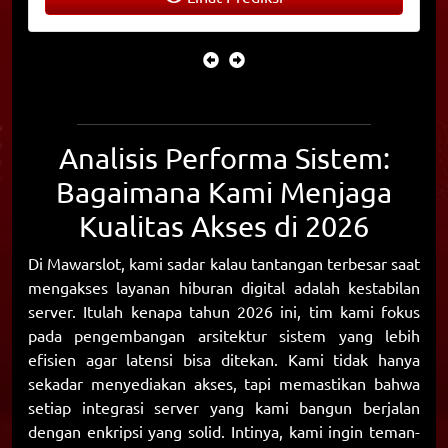
Analisis Performa Sistem:
Bagaimana Kami Menjaga
Kualitas Akses di 2026
Di Mawarslot, kami sadar kalau tantangan terbesar saat
mengakses layanan hiburan digital adalah kestabilan
server. Itulah kenapa tahun 2026 ini, tim kami fokus
pada pengembangan arsitektur sistem yang lebih
efisien agar latensi bisa ditekan. Kami tidak hanya
sekadar menyediakan akses, tapi memastikan bahwa
setiap integrasi server yang kami bangun berjalan
dengan enkripsi yang solid. Intinya, kami ingin teman-