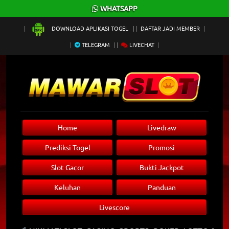
×
WHATSAPP
DOWNLOAD APLIKASI TOGEL
DAFTAR JADI MEMBER
TELEGRAM
LIVECHAT
Home
Livedraw
Prediksi Togel
Promosi
Slot Gacor
Bukti Jackpot
Keluhan
Panduan
Livescore