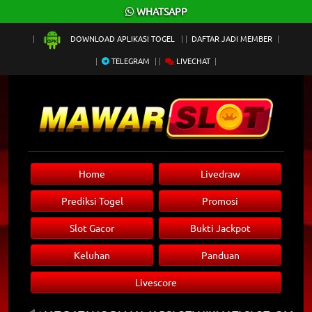
×
WHATSAPP
DOWNLOAD APLIKASI TOGEL
DAFTAR JADI MEMBER
TELEGRAM
LIVECHAT
Home
Livedraw
Prediksi Togel
Promosi
Slot Gacor
Bukti Jackpot
Keluhan
Panduan
Livescore