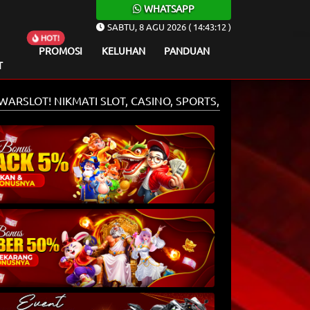
WHATSAPP
SABTU
, 8 AGU 2026
(
14
:
43
:
13
)
HOT!
PROMOSI
KELUHAN
PANDUAN
T
T! NIKMATI SLOT, CASINO, SPORTS, POKER, LOTTO & LAI