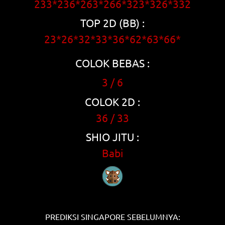
233*236*263*266*323*326*332
TOP 2D (BB) :
23*26*32*33*36*62*63*66*
COLOK BEBAS :
3 / 6
COLOK 2D :
36 / 33
SHIO JITU :
Babi
PREDIKSI SINGAPORE SEBELUMNYA: