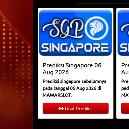
apore
08
Prediksi
Singapore
06
Pr
Aug 2026
Au
re sebelumnya
Prediksi singapore sebelumnya
Pre
Aug 2026 di
pada tanggal 06 Aug 2026 di
pad
MAWARSLOT.
MA
rediksi
Lihat Prediksi